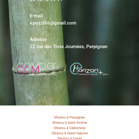
E-mail

v.pozzi66@gmail.com
Adresse

22 rue des Trois Journées, Perpignan
Shiatsu à Perpignan
Shiatsu à Saint-Estève
Shiatsu à Cabestany
Shiatsu à Saint-Cyprien
Shiatsu à Canet