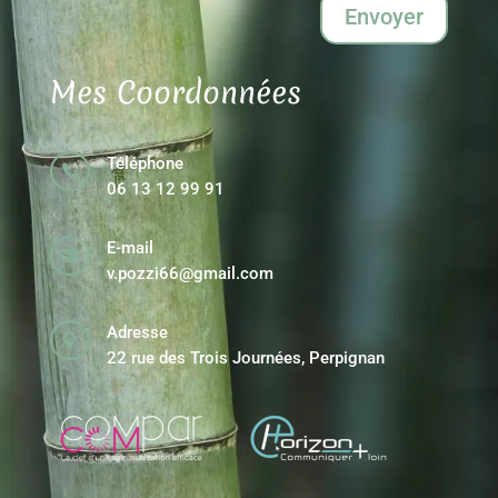
Envoyer
Mes Coordonnées
Téléphone

06 13 12 99 91
E-mail

v.pozzi66@gmail.com
Adresse

22 rue des Trois Journées, Perpignan