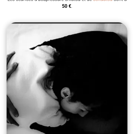
50 €
.