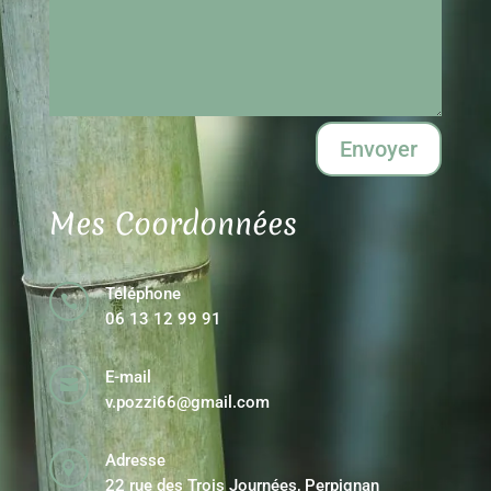
Envoyer
Mes Coordonnées
Téléphone

06 13 12 99 91
E-mail

v.pozzi66@gmail.com
Adresse

22 rue des Trois Journées, Perpignan