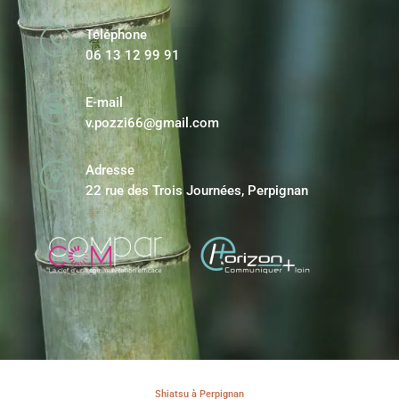
Téléphone

06 13 12 99 91
E-mail

v.pozzi66@gmail.com
Adresse

22 rue des Trois Journées, Perpignan
Shiatsu à Perpignan